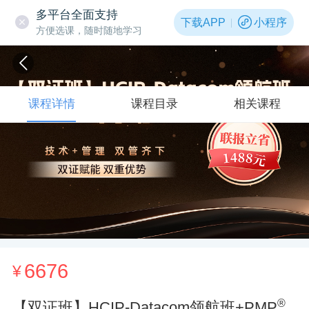
多平台全面支持
下载APP
小程序
方便选课，随时随地学习
课程详情
课程目录
相关课程
6676
¥
®
【双证班】HCIP-Datacom领航班+PMP