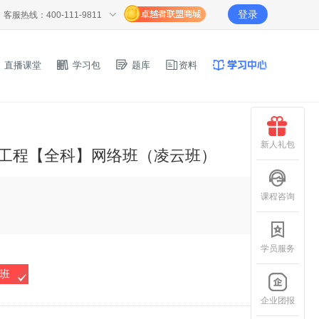
登录
客服热线：400-111-9811
直播课堂
学习包
题库
资料
新人礼包
电工程【全科】网络班（凌云班）
课程咨询
学员服务
P班
企业团报