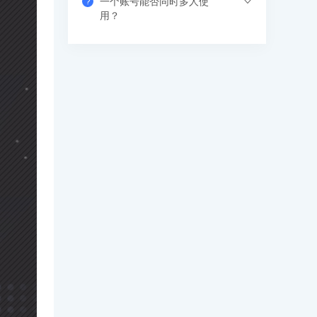
一个账号能否同时多人使
?
果错过网络课，也可以看回放，可反复进
支付成功后请填写收货地址信息，资料/图
用？
行学习。
书出版后会尽快安排快递，具体发货时间
请咨询客服人员。
支持网页、APP、和小程序三个客户端同
时登录，其中小程序端无设备数量限制，
网页端可以登录3个设备，APP端4个设
备，超出数量自动踢出最早登录的设备。