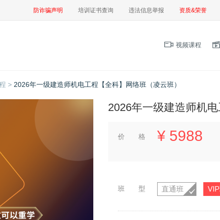
防诈骗声明
培训证书查询
违法信息举报
资质&荣誉
视频课程
程 >
2026年一级建造师机电工程【全科】网络班（凌云班）
2026年一级建造师机
¥
5988
价 格
班 型
直通班
VI