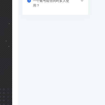
一个账号能否同时多人使
?
果错过网络课，也可以看回放，可反复进
支付成功后请填写收货地址信息，资料/图
用？
行学习。
书出版后会尽快安排快递，具体发货时间
请咨询客服人员。
支持网页、APP、和小程序三个客户端同
时登录，其中小程序端无设备数量限制，
网页端可以登录3个设备，APP端4个设
备，超出数量自动踢出最早登录的设备。