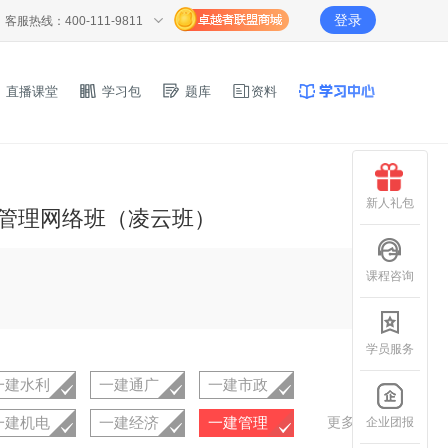
登录
客服热线：400-111-9811
直播课堂
学习包
题库
资料
新人礼包
目管理网络班（凌云班）
课程咨询
学员服务
一建水利
一建通广
一建市政
一建机电
一建经济
一建管理
更多
企业团报