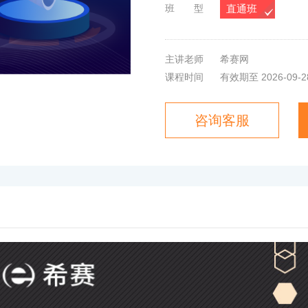
班 型
一建法规
直通班
主讲老师
希赛网
课程时间
有效期至 2026-09-2
咨询客服