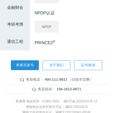
金融财会
NPDP认证
考研考博
NPDP
通信工程
®
PRINCE2
®
PRINCE2
希赛百家号
关于我们
证书查询
软考高级
售前电话：
400-111-9811
（仅收市话费）
信息系统项
网络规划设
系统分析师
目管理师
计师
售后投诉：
156-1612-8671
系统架构设
系统规划与
希赛网 版权所有 ©2001-2026
湘ICP备10203241号-12
计师
管理师
增值电信业务经营许可证：湘B2-20210474
网络文化经营许可证：湘网文(2022)0042-005号