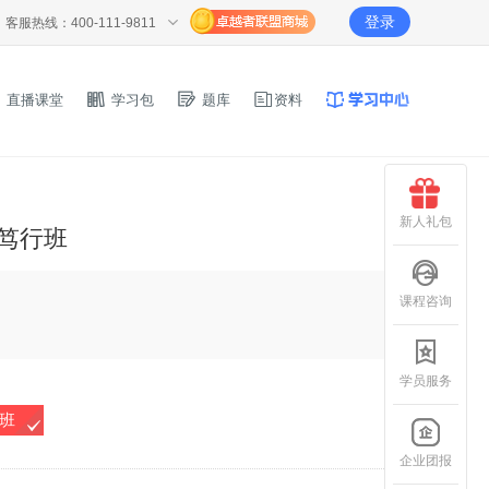
登录
客服热线：400-111-9811
直播课堂
学习包
题库
资料
新人礼包
程笃行班
课程咨询
学员服务
班
企业团报