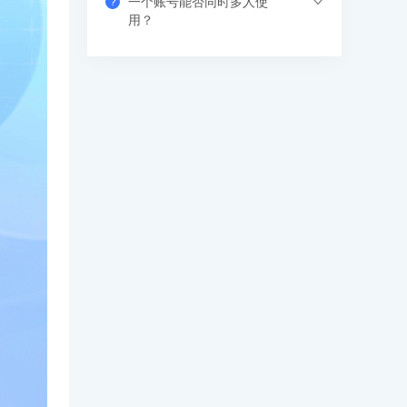
一个账号能否同时多人使
?
果错过网络课，也可以看回放，可反复进
支付成功后请填写收货地址信息，资料/图
用？
行学习。
书出版后会尽快安排快递，具体发货时间
请咨询客服人员。
支持网页、APP、和小程序三个客户端同
时登录，其中小程序端无设备数量限制，
网页端可以登录3个设备，APP端4个设
备，超出数量自动踢出最早登录的设备。