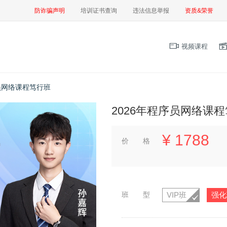
防诈骗声明
培训证书查询
违法信息举报
资质&荣誉
视频课程
序员网络课程笃行班
2026年程序员网络课
¥
1788
价 格
班 型
VIP班
强化