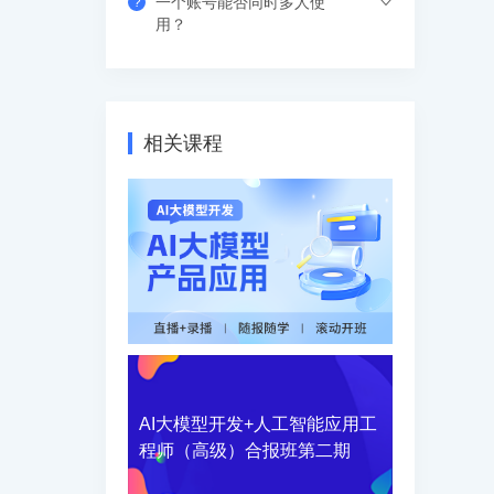
一个账号能否同时多人使
?
果错过网络课，也可以看回放，可反复进
支付成功后请填写收货地址信息，资料/图
用？
行学习。
书出版后会尽快安排快递，具体发货时间
请咨询客服人员。
支持网页、APP、和小程序三个客户端同
时登录，其中小程序端无设备数量限制，
网页端可以登录3个设备，APP端4个设
相关课程
备，超出数量自动踢出最早登录的设备。
AI大模型开发+人工智能应用工
程师（高级）合报班第二期