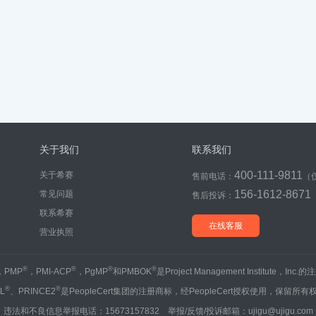
关于我们
联系我们
400-111-9811
关于希赛
售前电话：
（
156-1612-8671
常见问题
售后投诉：
联系希赛
在线客服
营业执照
®
®
®
®
，PMP
，PMI-ACP
，PgMP
和PMBOK
是Project Management Institute，Inc
®
®
IL
、PRINCE2
是PeopleCert集团的注册商标，经PeopleCert授权使用，保留所有
违法和不良信息举报电话：15673157832 举报/反馈/投诉邮箱：ujigu@ujigu.com