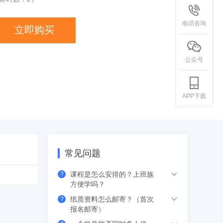
电话咨询
立即购买
公众号
APP下载
常见问题
课程是怎么安排的？上班族
?
方便学吗？
纸质资料怎么邮寄？（首次
?
希赛的直播课程都是安排在工作日的晚上
报名邮寄）
或周末，工作学习两不误，无需请假。如