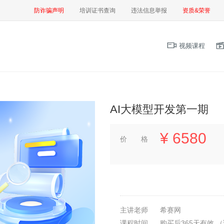
防诈骗声明
培训证书查询
违法信息举报
资质&荣誉
视频课程
AI大模型开发第一期
¥
6580
价 格
主讲老师
希赛网
课程时间
购买后365天有效
（