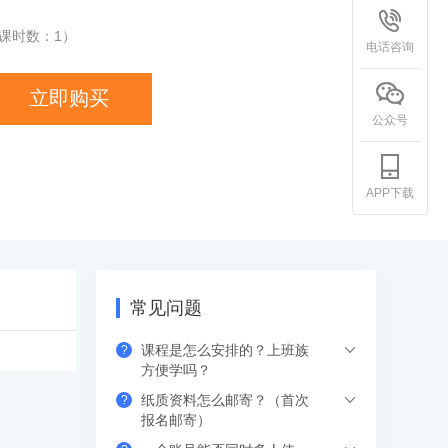
课时数：
1
）
电话咨询
立即购买
公众号
APP下载
常见问题
课程是怎么安排的？上班族
?
方便学吗？
纸质资料怎么邮寄？（首次
?
希赛的直播课程都是安排在工作日的晚上
报名邮寄）
或周末，工作学习两不误，无需请假。如