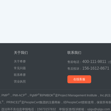
关于我们
联系我们
400-111-9811
关于希赛
售前电话：
（
156-1612-8671
常见问题
售后投诉：
联系希赛
在线客服
营业执照
®
®
®
®
，PMP
，PMI-ACP
，PgMP
和PMBOK
是Project Management Institute，Inc
®
®
IL
、PRINCE2
是PeopleCert集团的注册商标，经PeopleCert授权使用，保留所有
违法和不良信息举报电话：15673157832 举报/反馈/投诉邮箱：ujigu@ujigu.com