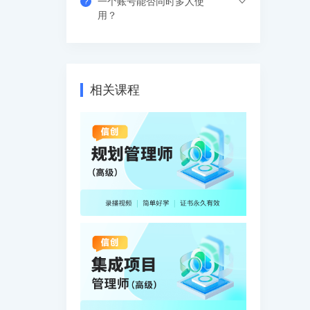
一个账号能否同时多人使
?
果错过网络课，也可以看回放，可反复进
支付成功后请填写收货地址信息，资料/图
用？
行学习。
书出版后会尽快安排快递，具体发货时间
请咨询客服人员。
支持网页、APP、和小程序三个客户端同
时登录，其中小程序端无设备数量限制，
网页端可以登录3个设备，APP端4个设
相关课程
备，超出数量自动踢出最早登录的设备。