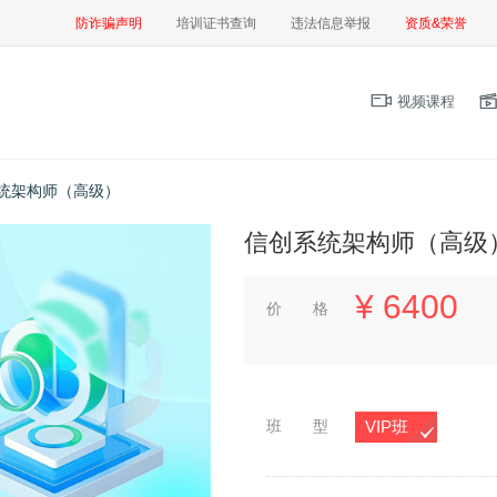
防诈骗声明
培训证书查询
违法信息举报
资质&荣誉
视频课程
统架构师（高级）
信创系统架构师（高级
¥
6400
价 格
班 型
VIP班