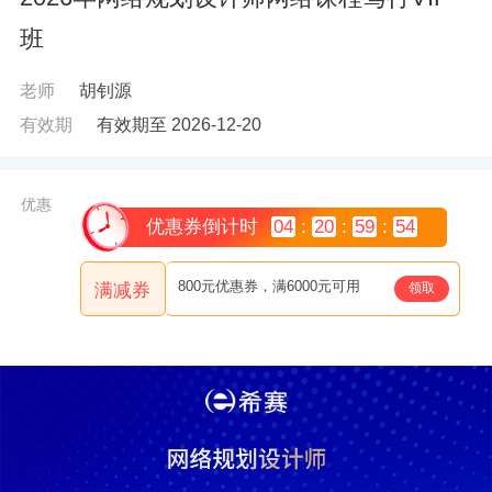
班
老师
胡钊源
有效期
有效期至 2026-12-20
优惠
优惠券倒计时
04
:
20
:
59
:
52
800元优惠券，满6000元可用
领取
满减券