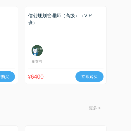
）
信创规划管理师（高级）（VIP
班）
希赛网
6400
即购买
立即购买
¥
更多 >