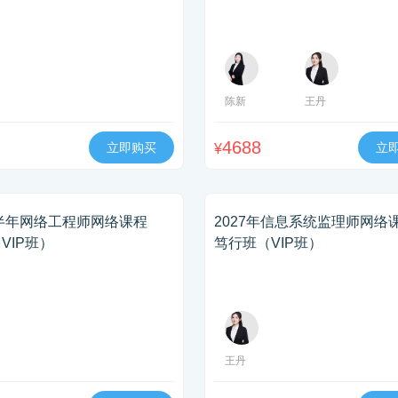
陈新
王丹
4688
立即购买
立
¥
下半年网络工程师网络课程
2027年信息系统监理师网络
VIP班）
笃行班（VIP班）
王丹