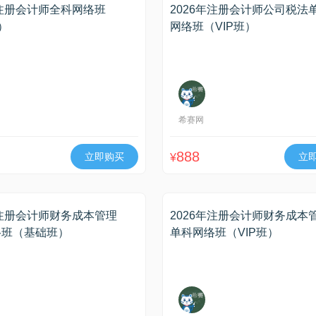
年注册会计师全科网络班
2026年注册会计师公司税法
）
网络班（VIP班）
希赛网
888
立即购买
立
¥
年注册会计师财务成本管理
2026年注册会计师财务成本
络班（基础班）
单科网络班（VIP班）