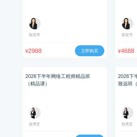
陈安萍
陈安萍
2988
4688
立即购买
¥
¥
2026下半年网络工程师精品班
2026
（精品课）
致远班（
段秀芝
段秀芝