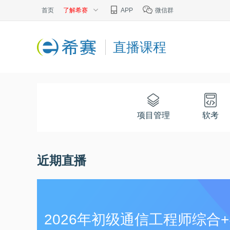
首页
了解希赛
APP
微信群
直播课程
项目管理
软考
近期直播
2026年初级通信工程师综合