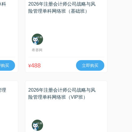
单科
2026年注册会计师公司战略与风
险管理单科网络班（基础班）
希赛网
488
即购买
立即购买
¥
管理
2026年注册会计师公司战略与风
险管理单科网络班（VIP班）