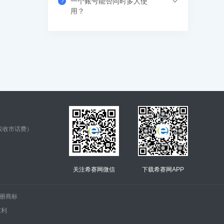
一个账号能否同时多人使
?
果错过网络课，也可以看回放，可反复进
支付成功后请填写收货地址信息，资料/图
用？
行学习。
书出版后会尽快安排快递，具体发货时间
请咨询客服人员。
支持网页、APP、和小程序三个客户端同
时登录，其中小程序端无设备数量限制，
网页端可以登录3个设备，APP端4个设
备，超出数量自动踢出最早登录的设备。
仅收市话费）
关注希赛网微信
下载希赛网APP
.的注册商标
权利