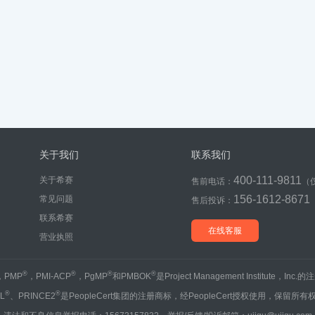
关于我们
联系我们
400-111-9811
关于希赛
售前电话：
（
156-1612-8671
常见问题
售后投诉：
联系希赛
在线客服
营业执照
®
®
®
®
，PMP
，PMI-ACP
，PgMP
和PMBOK
是Project Management Institute，Inc
®
®
IL
、PRINCE2
是PeopleCert集团的注册商标，经PeopleCert授权使用，保留所有