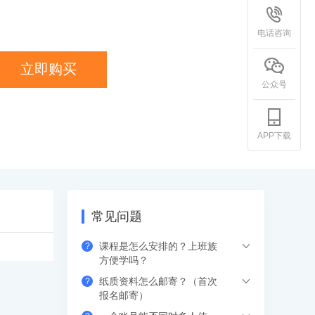
电话咨询
立即购买
公众号
APP下载
常见问题
课程是怎么安排的？上班族
?
方便学吗？
纸质资料怎么邮寄？（首次
?
希赛的直播课程都是安排在工作日的晚上
报名邮寄）
或周末，工作学习两不误，无需请假。如