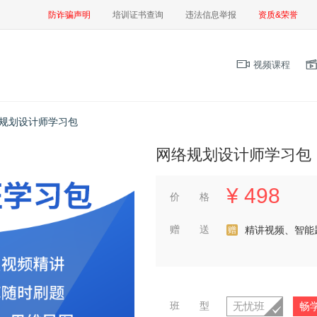
防诈骗声明
培训证书查询
违法信息举报
资质&荣誉
视频课程
规划设计师学习包
网络规划设计师学习包
¥
498
价 格
赠 送
精讲视频、智能
赠
班 型
无忧班
畅