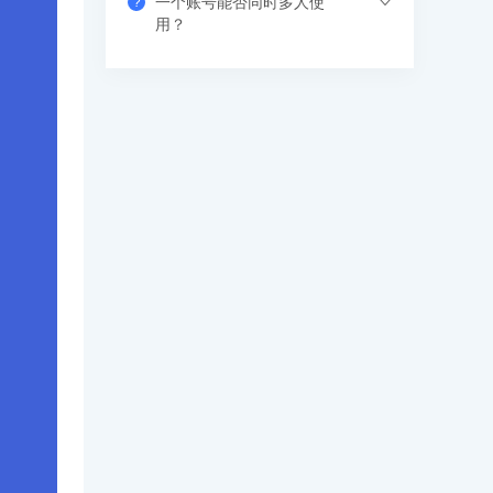
一个账号能否同时多人使
?
果错过网络课，也可以看回放，可反复进
支付成功后请填写收货地址信息，资料/图
用？
行学习。
书出版后会尽快安排快递，具体发货时间
请咨询客服人员。
支持网页、APP、和小程序三个客户端同
时登录，其中小程序端无设备数量限制，
网页端可以登录3个设备，APP端4个设
备，超出数量自动踢出最早登录的设备。