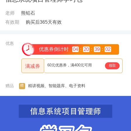
老师
熊铅石
有效期
购买后365天有效
优惠
优惠券倒计时
04
:
20
:
39
:
02
60元优惠券，满400元可用
领取
满减券
赠
赠品
精讲视频、智能题库、电子资料