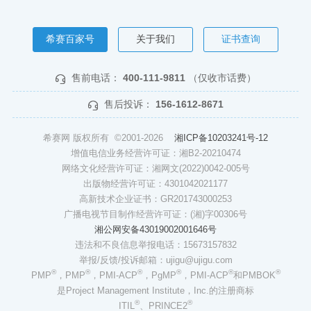
希赛百家号
关于我们
证书查询
售前电话：
400-111-9811
（仅收市话费）
售后投诉：
156-1612-8671
希赛网 版权所有 ©2001-2026
湘ICP备10203241号-12
增值电信业务经营许可证：湘B2-20210474
网络文化经营许可证：湘网文(2022)0042-005号
出版物经营许可证：4301042021177
高新技术企业证书：GR201743000253
广播电视节目制作经营许可证：(湘)字00306号
湘公网安备43019002001646号
违法和不良信息举报电话：15673157832
举报/反馈/投诉邮箱：ujigu@ujigu.com
®
®
®
®
®
®
PMP
，PMP
，PMI-ACP
，PgMP
，PMI-ACP
和PMBOK
是Project Management Institute，Inc.的注册商标
®
®
ITIL
、PRINCE2