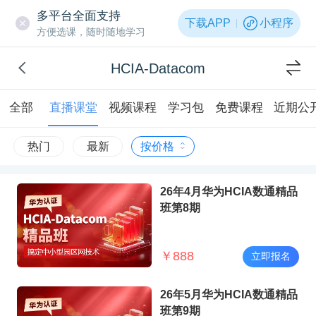
多平台全面支持
下载APP
小程序
方便选课，随时随地学习
HCIA-Datacom
全部
直播课堂
视频课程
学习包
免费课程
近期公
热门
最新
按价格
26年4月华为HCIA数通精品
班第8期
￥
888
立即报名
26年5月华为HCIA数通精品
班第9期