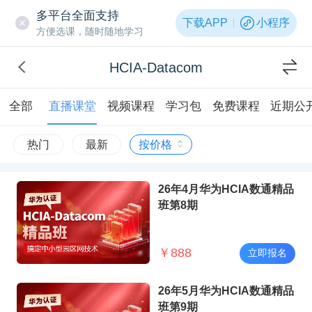
多平台全面支持
下载APP
小程序
方便选课，随时随地学习
HCIA-Datacom
全部
直播课堂
视频课程
学习包
免费课程
近期公
热门
最新
按价格
26年4月华为HCIA数通精品
班第8期
￥
888
立即报名
26年5月华为HCIA数通精品
班第9期