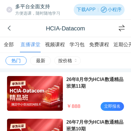
多平台全面支持
下载APP
小程序
方便选课，随时随地学习
HCIA-Datacom
全部
直播课堂
视频课程
学习包
免费课程
近期公
热门
最新
按价格
26年8月华为HCIA数通精品
班第11期
￥
888
立即报名
26年7月华为HCIA数通精品
班第10期