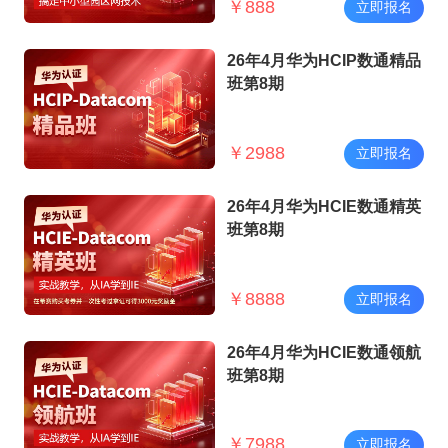
￥
888
立即报名
26年4月华为HCIP数通精品
班第8期
￥
2988
立即报名
26年4月华为HCIE数通精英
班第8期
￥
8888
立即报名
26年4月华为HCIE数通领航
班第8期
￥
7988
立即报名