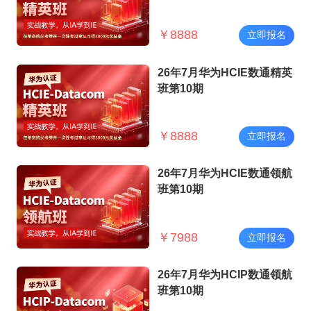
￥
8888
立即报名
26年7月华为HCIE数通精英
班第10期
￥
8888
立即报名
26年7月华为HCIE数通领航
班第10期
￥
7988
立即报名
26年7月华为HCIP数通领航
班第10期