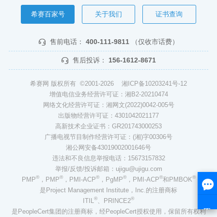
希赛百家号
关于我们
证书查询
售前电话：
400-111-9811
（仅收市话费）
售后投诉：
156-1612-8671
希赛网 版权所有 ©2001-2026
湘ICP备10203241号-12
增值电信业务经营许可证：湘B2-20210474
网络文化经营许可证：湘网文(2022)0042-005号
出版物经营许可证：4301042021177
高新技术企业证书：GR201743000253
广播电视节目制作经营许可证：(湘)字00306号
湘公网安备43019002001646号
违法和不良信息举报电话：15673157832
举报/反馈/投诉邮箱：ujigu@ujigu.com
®
®
®
®
®
®
PMP
，PMP
，PMI-ACP
，PgMP
，PMI-ACP
和PMBOK
是Project Management Institute，Inc.的注册商标
®
®
ITIL
、PRINCE2
是PeopleCert集团的注册商标，经PeopleCert授权使用，保留所有权利