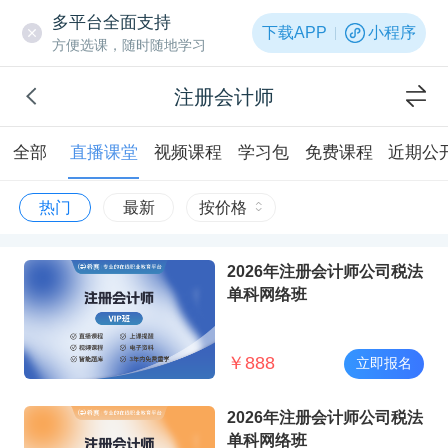
多平台全面支持
下载APP
小程序
方便选课，随时随地学习
注册会计师
全部
直播课堂
视频课程
学习包
免费课程
近期公
热门
最新
按价格
2026年注册会计师公司税法
单科网络班
￥
888
立即报名
2026年注册会计师公司税法
单科网络班