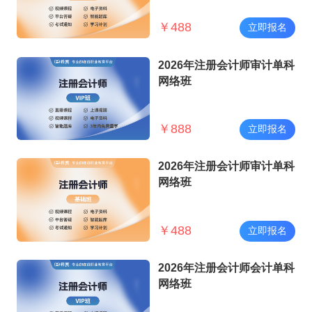
￥
488
立即报名
2026年注册会计师审计单科
网络班
￥
888
立即报名
2026年注册会计师审计单科
网络班
￥
488
立即报名
2026年注册会计师会计单科
网络班