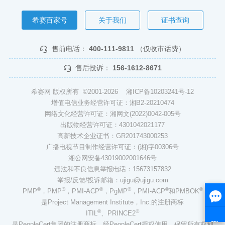
希赛百家号
关于我们
证书查询
售前电话：
400-111-9811
（仅收市话费）
售后投诉：
156-1612-8671
希赛网 版权所有 ©2001-2026
湘ICP备10203241号-12
增值电信业务经营许可证：湘B2-20210474
网络文化经营许可证：湘网文(2022)0042-005号
出版物经营许可证：4301042021177
高新技术企业证书：GR201743000253
广播电视节目制作经营许可证：(湘)字00306号
湘公网安备43019002001646号
违法和不良信息举报电话：15673157832
举报/反馈/投诉邮箱：ujigu@ujigu.com
®
®
®
®
®
®
PMP
，PMP
，PMI-ACP
，PgMP
，PMI-ACP
和PMBOK
是Project Management Institute，Inc.的注册商标
®
®
ITIL
、PRINCE2
是PeopleCert集团的注册商标，经PeopleCert授权使用，保留所有权利