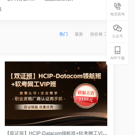
员
电话咨询
热门
最新
按价格
公众号
APP下载
【双证班】HCIP-Datacom领航班+软考网工VIP班 （VIP班）