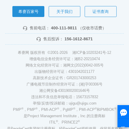
希赛百家号
关于我们
证书查询
售前电话：
400-111-9811
（仅收市话费）
售后投诉：
156-1612-8671
希赛网 版权所有 ©2001-2026
湘ICP备10203241号-12
增值电信业务经营许可证：湘B2-20210474
网络文化经营许可证：湘网文(2022)0042-005号
出版物经营许可证：4301042021177
高新技术企业证书：GR201743000253
广播电视节目制作经营许可证：(湘)字00306号
湘公网安备43019002001646号
违法和不良信息举报电话：15673157832
举报/反馈/投诉邮箱：ujigu@ujigu.com
®
®
®
®
®
®
PMP
，PMP
，PMI-ACP
，PgMP
，PMI-ACP
和PMBOK
是Project Management Institute，Inc.的注册商标
®
®
ITIL
、PRINCE2
是PeopleCert集团的注册商标，经PeopleCert授权使用，保留所有权利