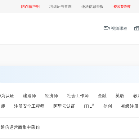
防诈骗声明
培训证书查询
违法信息举报
资质&荣誉
视频课程
华为认证
建造师
经济师
社会工作师
金融
英语
教
®
程师
注册安全工程师
阿里云认证
ITIL
信创
初级注册
通信运营商集中采购