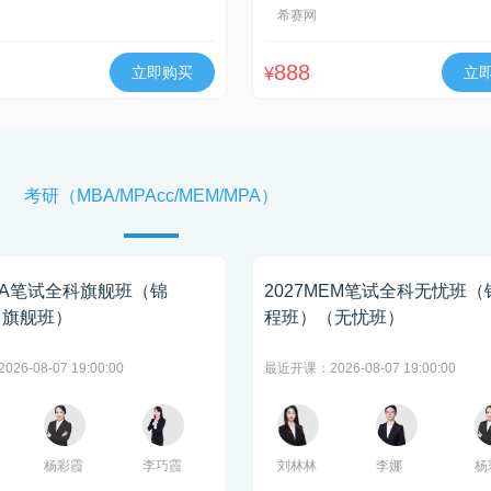
希赛网
888
立即购买
立
¥
考研（MBA/MPAcc/MEM/MPA）
MBA笔试全科旗舰班（锦
2027MEM笔试全科无忧班（
（旗舰班）
程班）（无忧班）
6-08-07 19:00:00
最近开课：2026-08-07 19:00:00
杨彩霞
李巧霞
李娜
刘林林
李娜
杨