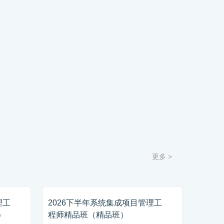
更多 >
理工
2026下半年系统集成项目管理工
）
程师精品班（精品班）