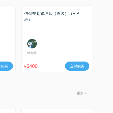
）
信创规划管理师（高级）（VIP
班）
希赛网
6400
即购买
立即购买
¥
更多 >