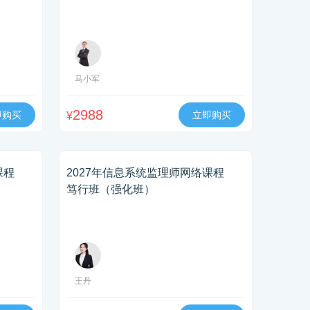
马小军
2988
即购买
立即购买
¥
课程
2027年信息系统监理师网络课程
笃行班（强化班）
王丹