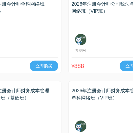
年注册会计师全科网络班
2026年注册会计师公司税法
）
网络班（VIP班）
希赛网
888
立即购买
立
¥
年注册会计师财务成本管理
2026年注册会计师财务成本
络班（基础班）
单科网络班（VIP班）