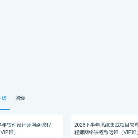
中级
初级
下半年软件设计师网络课程
2026下半年系统集成项目管
VIP班）
程师网络课程致远班（VIP班