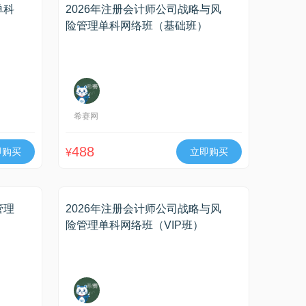
单科
2026年注册会计师公司战略与风
险管理单科网络班（基础班）
希赛网
488
即购买
立即购买
¥
管理
2026年注册会计师公司战略与风
险管理单科网络班（VIP班）