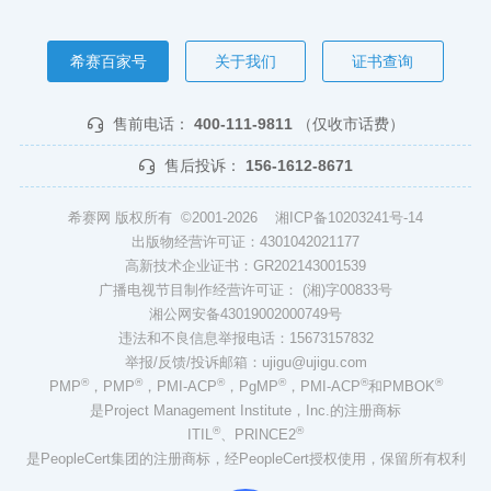
希赛百家号
关于我们
证书查询
售前电话：
400-111-9811
（仅收市话费）
售后投诉：
156-1612-8671
希赛网 版权所有 ©2001-2026
湘ICP备10203241号-14
出版物经营许可证：4301042021177
高新技术企业证书：GR202143001539
广播电视节目制作经营许可证： (湘)字00833号
湘公网安备43019002000749号
违法和不良信息举报电话：15673157832
举报/反馈/投诉邮箱：ujigu@ujigu.com
®
®
®
®
®
®
PMP
，PMP
，PMI-ACP
，PgMP
，PMI-ACP
和PMBOK
是Project Management Institute，Inc.的注册商标
®
®
ITIL
、PRINCE2
是PeopleCert集团的注册商标，经PeopleCert授权使用，保留所有权利