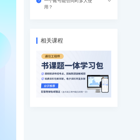
一个账号能否同时多人使
?
果错过网络课，也可以看回放，可反复进
支付成功后请填写收货地址信息，资料/图
用？
行学习。
书出版后会尽快安排快递，具体发货时间
请咨询客服人员。
支持网页、APP、和小程序三个客户端同
时登录，其中小程序端无设备数量限制，
网页端可以登录3个设备，APP端4个设
相关课程
备，超出数量自动踢出最早登录的设备。