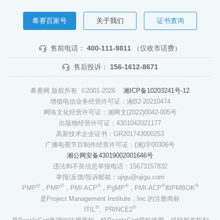
希赛百家号
关于我们
证书查询
售前电话：
400-111-9811
（仅收市话费）
售后投诉：
156-1612-8671
希赛网 版权所有 ©2001-2026
湘ICP备10203241号-12
增值电信业务经营许可证：湘B2-20210474
网络文化经营许可证：湘网文(2022)0042-005号
出版物经营许可证：4301042021177
高新技术企业证书：GR201743000253
广播电视节目制作经营许可证：(湘)字00306号
湘公网安备43019002001646号
违法和不良信息举报电话：15673157832
举报/反馈/投诉邮箱：ujigu@ujigu.com
®
®
®
®
®
®
PMP
，PMP
，PMI-ACP
，PgMP
，PMI-ACP
和PMBOK
是Project Management Institute，Inc.的注册商标
®
®
ITIL
、PRINCE2