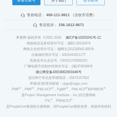
希赛百家号
关于我们
证书查询
售前电话：
400-111-9811
（仅收市话费）
售后投诉：
156-1612-8671
希赛网 版权所有 ©2001-2026
湘ICP备10203241号-12
增值电信业务经营许可证：湘B2-20210474
网络文化经营许可证：湘网文(2022)0042-005号
出版物经营许可证：4301042021177
高新技术企业证书：GR201743000253
广播电视节目制作经营许可证：(湘)字00306号
湘公网安备43019002001646号
违法和不良信息举报电话：15673157832
举报/反馈/投诉邮箱：ujigu@ujigu.com
®
®
®
®
®
®
PMP
，PMP
，PMI-ACP
，PgMP
，PMI-ACP
和PMBOK
是Project Management Institute，Inc.的注册商标
®
®
ITIL
、PRINCE2
是PeopleCert集团的注册商标，经PeopleCert授权使用，保留所有权利