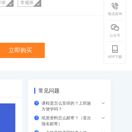
学班
常规班
电话咨询
公众号
立即购买
APP下载
常见问题
课程是怎么安排的？上班族
?
方便学吗？
纸质资料怎么邮寄？（首次
?
希赛的直播课程都是安排在工作日的晚上
报名邮寄）
或周末，工作学习两不误，无需请假。如