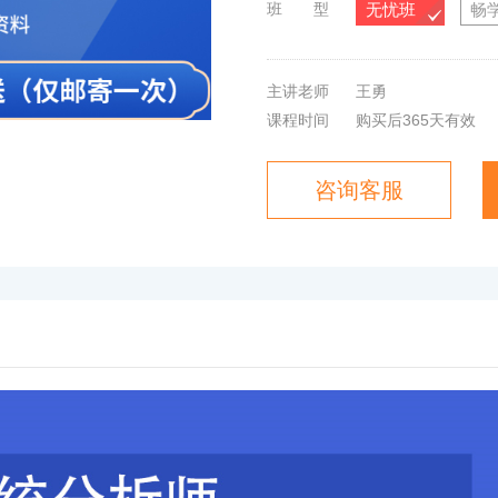
班 型
无忧班
畅
主讲老师
王勇
课程时间
购买后365天有效
咨询客服