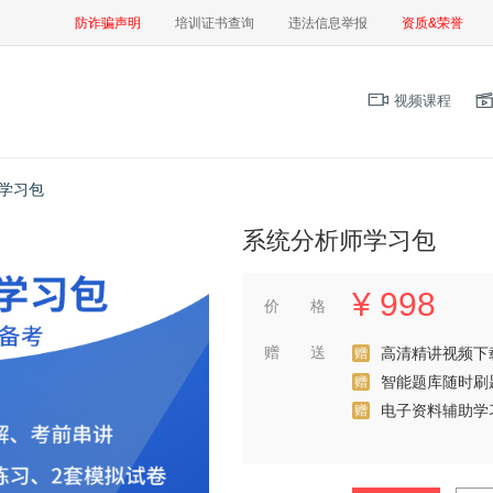
防诈骗声明
培训证书查询
违法信息举报
资质&荣誉
视频课程
学习包
系统分析师学习包
¥
998
价 格
赠 送
高清精讲视频下
赠
智能题库随时刷
赠
电子资料辅助学
赠