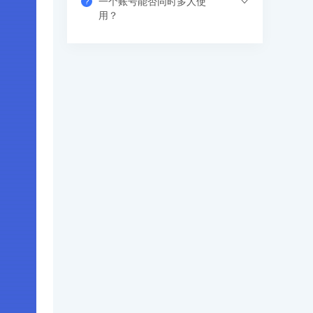
一个账号能否同时多人使
?
果错过网络课，也可以看回放，可反复进
支付成功后请填写收货地址信息，资料/图
用？
行学习。
书出版后会尽快安排快递，具体发货时间
请咨询客服人员。
支持网页、APP、和小程序三个客户端同
时登录，其中小程序端无设备数量限制，
网页端可以登录3个设备，APP端4个设
备，超出数量自动踢出最早登录的设备。