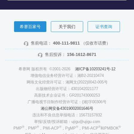
希赛百家号
关于我们
证书查询
售前电话：
400-111-9811
（仅收市话费）
售后投诉：
156-1612-8671
希赛网 版权所有 ©2001-2026
湘ICP备10203241号-12
增值电信业务经营许可证：湘B2-20210474
网络文化经营许可证：湘网文(2022)0042-005号
出版物经营许可证：4301042021177
高新技术企业证书：GR201743000253
广播电视节目制作经营许可证：(湘)字00306号
湘公网安备43019002001646号
违法和不良信息举报电话：15673157832
举报/反馈/投诉邮箱：ujigu@ujigu.com
®
®
®
®
®
®
PMP
，PMP
，PMI-ACP
，PgMP
，PMI-ACP
和PMBOK