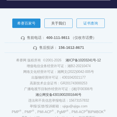
希赛百家号
关于我们
证书查询
售前电话：
400-111-9811
（仅收市话费）
售后投诉：
156-1612-8671
希赛网 版权所有 ©2001-2026
湘ICP备10203241号-12
增值电信业务经营许可证：湘B2-20210474
网络文化经营许可证：湘网文(2022)0042-005号
出版物经营许可证：4301042021177
高新技术企业证书：GR201743000253
广播电视节目制作经营许可证：(湘)字00306号
湘公网安备43019002001646号
违法和不良信息举报电话：15673157832
举报/反馈/投诉邮箱：ujigu@ujigu.com
®
®
®
®
®
®
PMP
，PMP
，PMI-ACP
，PgMP
，PMI-ACP
和PMBOK