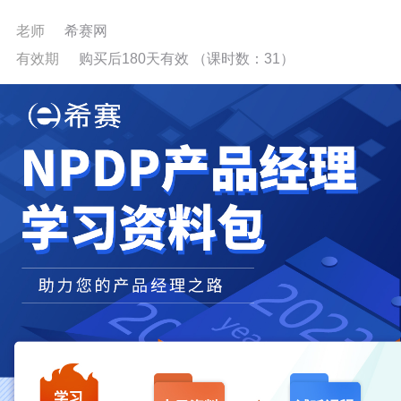
老师
希赛网
有效期
购买后180天有效
（课时数：
31
）