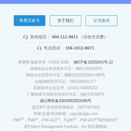
希赛百家号
关于我们
证书查询
售前电话：
400-111-9811
（仅收市话费）
售后投诉：
156-1612-8671
希赛网 版权所有 ©2001-2026
湘ICP备10203241号-12
增值电信业务经营许可证：湘B2-20210474
网络文化经营许可证：湘网文(2022)0042-005号
出版物经营许可证：4301042021177
高新技术企业证书：GR201743000253
广播电视节目制作经营许可证：(湘)字00306号
湘公网安备43019002001646号
违法和不良信息举报电话：15673157832
举报/反馈/投诉邮箱：ujigu@ujigu.com
®
®
®
®
®
®
PMP
，PMP
，PMI-ACP
，PgMP
，PMI-ACP
和PMBOK
是Project Management Institute，Inc.的注册商标