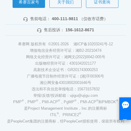
希赛百家号
关于我们
证书查询
售前电话：
400-111-9811
（仅收市话费）
售后投诉：
156-1612-8671
希赛网 版权所有 ©2001-2026
湘ICP备10203241号-12
增值电信业务经营许可证：湘B2-20210474
网络文化经营许可证：湘网文(2022)0042-005号
出版物经营许可证：4301042021177
高新技术企业证书：GR201743000253
广播电视节目制作经营许可证：(湘)字00306号
湘公网安备43019002001646号
违法和不良信息举报电话：15673157832
举报/反馈/投诉邮箱：ujigu@ujigu.com
®
®
®
®
®
®
PMP
，PMP
，PMI-ACP
，PgMP
，PMI-ACP
和PMBOK
是Project Management Institute，Inc.的注册商标
®
®
ITIL
、PRINCE2
是PeopleCert集团的注册商标，经PeopleCert授权使用，保留所有权利