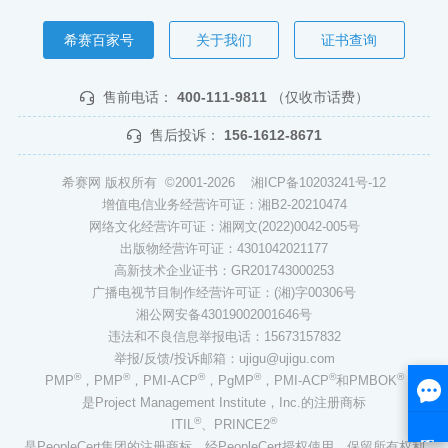
希赛百家号
关于我们
证书查询
售前电话：
400-111-9811
（仅收市话费）
售后投诉：
156-1612-8671
希赛网 版权所有 ©2001-2026
湘ICP备10203241号-12
增值电信业务经营许可证：湘B2-20210474
网络文化经营许可证：湘网文(2022)0042-005号
出版物经营许可证：4301042021177
高新技术企业证书：GR201743000253
广播电视节目制作经营许可证：(湘)字00306号
湘公网安备43019002001646号
违法和不良信息举报电话：15673157832
举报/反馈/投诉邮箱：ujigu@ujigu.com
®
®
®
®
®
®
PMP
，PMP
，PMI-ACP
，PgMP
，PMI-ACP
和PMBOK
是Project Management Institute，Inc.的注册商标
®
®
ITIL
、PRINCE2
是PeopleCert集团的注册商标，经PeopleCert授权使用，保留所有权利