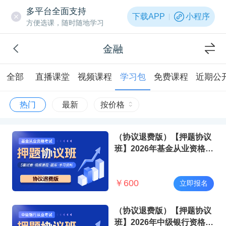
多平台全面支持
下载APP
小程序
方便选课，随时随地学习
金融
全部
直播课堂
视频课程
学习包
免费课程
近期公
热门
最新
按价格
（协议退费版）【押题协议
班】2026年基金从业资格考
试
￥
600
立即报名
（协议退费版）【押题协议
班】2026年中级银行资格考