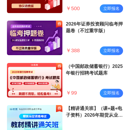
￥
500
立即报名
2026年证券投资顾问临考押
题卷（不过重学版）
￥
388
立即报名
（中国邮政储蓄银行）2025
年银行招聘考试题库
￥
99
立即报名
【精讲通关班】（课+题+电
子资料）2026年期货从业资
格考试