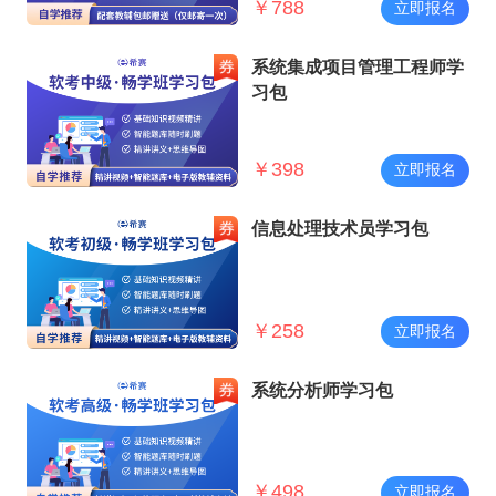
￥
788
立即报名
系统集成项目管理工程师学
习包
￥
398
立即报名
信息处理技术员学习包
￥
258
立即报名
系统分析师学习包
￥
498
立即报名