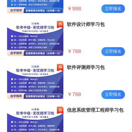
￥
998
立即报名
软件设计师学习包
￥
788
立即报名
软件评测师学习包
￥
788
立即报名
信息系统管理工程师学习包