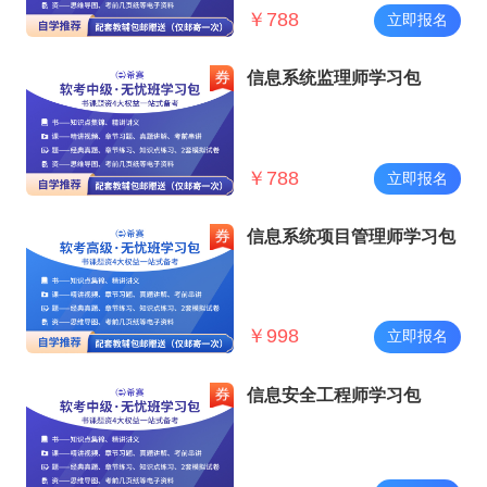
￥
788
立即报名
信息系统监理师学习包
￥
788
立即报名
信息系统项目管理师学习包
￥
998
立即报名
信息安全工程师学习包