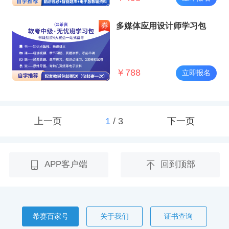
多媒体应用设计师学习包
￥
788
立即报名
上一页
1
/
3
下一页
APP客户端
回到顶部
希赛百家号
关于我们
证书查询