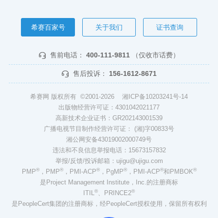
希赛百家号
关于我们
证书查询
售前电话：
400-111-9811
（仅收市话费）
售后投诉：
156-1612-8671
希赛网 版权所有 ©2001-2026
湘ICP备10203241号-14
出版物经营许可证：4301042021177
高新技术企业证书：GR202143001539
广播电视节目制作经营许可证： (湘)字00833号
湘公网安备43019002000749号
违法和不良信息举报电话：15673157832
举报/反馈/投诉邮箱：ujigu@ujigu.com
®
®
®
®
®
®
PMP
，PMP
，PMI-ACP
，PgMP
，PMI-ACP
和PMBOK
是Project Management Institute，Inc.的注册商标
®
®
ITIL
、PRINCE2
是PeopleCert集团的注册商标，经PeopleCert授权使用，保留所有权利