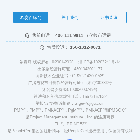
希赛百家号
关于我们
证书查询
售前电话：
400-111-9811
（仅收市话费）
售后投诉：
156-1612-8671
希赛网 版权所有 ©2001-2026
湘ICP备10203241号-14
出版物经营许可证：4301042021177
高新技术企业证书：GR202143001539
广播电视节目制作经营许可证： (湘)字00833号
湘公网安备43019002000749号
违法和不良信息举报电话：15673157832
举报/反馈/投诉邮箱：ujigu@ujigu.com
®
®
®
®
®
®
PMP
，PMP
，PMI-ACP
，PgMP
，PMI-ACP
和PMBOK
是Project Management Institute，Inc.的注册商标
®
®
ITIL
、PRINCE2
是PeopleCert集团的注册商标，经PeopleCert授权使用，保留所有权利