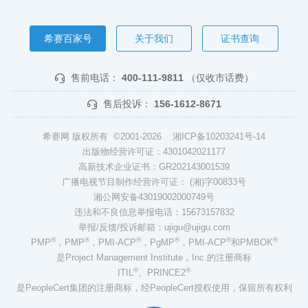
希赛百家号
关于我们
证书查询
售前电话：
400-111-9811
（仅收市话费）
售后投诉：
156-1612-8671
希赛网 版权所有 ©2001-2026
湘ICP备10203241号-14
出版物经营许可证：4301042021177
高新技术企业证书：GR202143001539
广播电视节目制作经营许可证： (湘)字00833号
湘公网安备43019002000749号
违法和不良信息举报电话：15673157832
举报/反馈/投诉邮箱：ujigu@ujigu.com
®
®
®
®
®
®
PMP
，PMP
，PMI-ACP
，PgMP
，PMI-ACP
和PMBOK
是Project Management Institute，Inc.的注册商标
®
®
ITIL
、PRINCE2
是PeopleCert集团的注册商标，经PeopleCert授权使用，保留所有权利