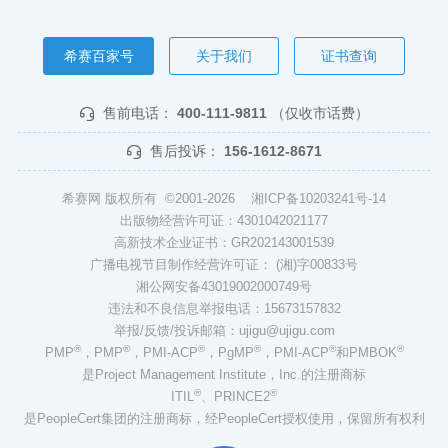
希赛百家号
关于我们
证书查询
售前电话：
400-111-9811
（仅收市话费）
售后投诉：
156-1612-8671
希赛网 版权所有 ©2001-2026
湘ICP备10203241号-14
出版物经营许可证：4301042021177
高新技术企业证书：GR202143001539
广播电视节目制作经营许可证： (湘)字00833号
湘公网安备43019002000749号
违法和不良信息举报电话：15673157832
举报/反馈/投诉邮箱：ujigu@ujigu.com
®
®
®
®
®
®
PMP
，PMP
，PMI-ACP
，PgMP
，PMI-ACP
和PMBOK
是Project Management Institute，Inc.的注册商标
®
®
ITIL
、PRINCE2
是PeopleCert集团的注册商标，经PeopleCert授权使用，保留所有权利