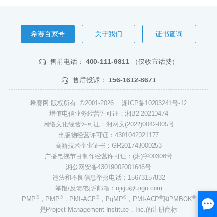
希赛百家号
关于我们
证书查询
售前电话：
400-111-9811
（仅收市话费）
售后投诉：
156-1612-8671
希赛网 版权所有 ©2001-2026
湘ICP备10203241号-12
增值电信业务经营许可证：湘B2-20210474
网络文化经营许可证：湘网文(2022)0042-005号
出版物经营许可证：4301042021177
高新技术企业证书：GR201743000253
广播电视节目制作经营许可证：(湘)字00306号
湘公网安备43019002001646号
违法和不良信息举报电话：15673157832
举报/反馈/投诉邮箱：ujigu@ujigu.com
®
®
®
®
®
®
PMP
，PMP
，PMI-ACP
，PgMP
，PMI-ACP
和PMBOK
是Project Management Institute，Inc.的注册商标