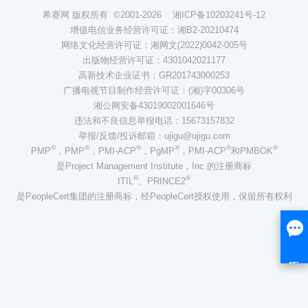
希赛网 版权所有 ©2001-2026
湘ICP备10203241号-12
增值电信业务经营许可证：湘B2-20210474
网络文化经营许可证：湘网文(2022)0042-005号
出版物经营许可证：4301042021177
高新技术企业证书：GR201743000253
广播电视节目制作经营许可证：(湘)字00306号
湘公网安备43019002001646号
违法和不良信息举报电话：15673157832
举报/反馈/投诉邮箱：ujigu@ujigu.com
®
®
®
®
®
®
PMP
，PMP
，PMI-ACP
，PgMP
，PMI-ACP
和PMBOK
是Project Management Institute，Inc.的注册商标
®
®
ITIL
、PRINCE2
是PeopleCert集团的注册商标，经PeopleCert授权使用，保留所有权利