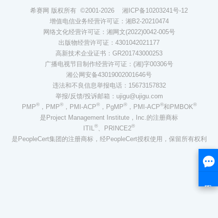
希赛网 版权所有 ©2001-2026
湘ICP备10203241号-12
增值电信业务经营许可证：湘B2-20210474
网络文化经营许可证：湘网文(2022)0042-005号
出版物经营许可证：4301042021177
高新技术企业证书：GR201743000253
广播电视节目制作经营许可证：(湘)字00306号
湘公网安备43019002001646号
违法和不良信息举报电话：15673157832
举报/反馈/投诉邮箱：ujigu@ujigu.com
®
®
®
®
®
®
PMP
，PMP
，PMI-ACP
，PgMP
，PMI-ACP
和PMBOK
是Project Management Institute，Inc.的注册商标
®
®
ITIL
、PRINCE2
是PeopleCert集团的注册商标，经PeopleCert授权使用，保留所有权利