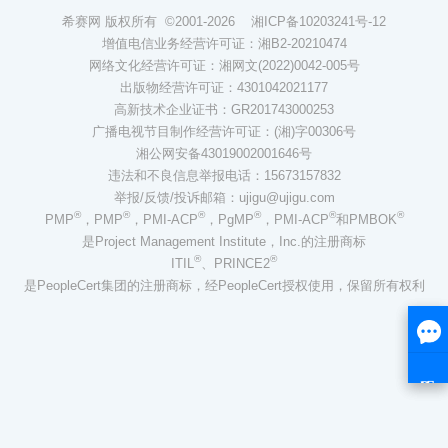
希赛网 版权所有 ©2001-2026
湘ICP备10203241号-12
增值电信业务经营许可证：湘B2-20210474
网络文化经营许可证：湘网文(2022)0042-005号
出版物经营许可证：4301042021177
高新技术企业证书：GR201743000253
广播电视节目制作经营许可证：(湘)字00306号
湘公网安备43019002001646号
违法和不良信息举报电话：15673157832
举报/反馈/投诉邮箱：ujigu@ujigu.com
®
®
®
®
®
®
PMP
，PMP
，PMI-ACP
，PgMP
，PMI-ACP
和PMBOK
是Project Management Institute，Inc.的注册商标
®
®
ITIL
、PRINCE2
是PeopleCert集团的注册商标，经PeopleCert授权使用，保留所有权利