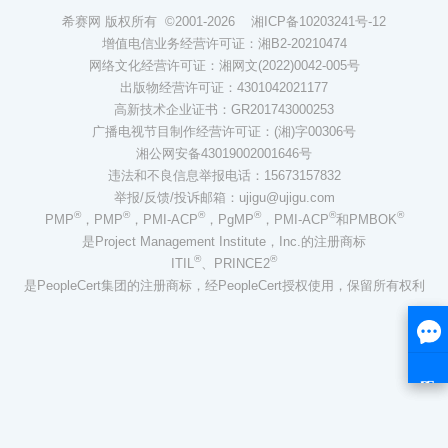
希赛网 版权所有 ©2001-2026
湘ICP备10203241号-12
增值电信业务经营许可证：湘B2-20210474
网络文化经营许可证：湘网文(2022)0042-005号
出版物经营许可证：4301042021177
高新技术企业证书：GR201743000253
广播电视节目制作经营许可证：(湘)字00306号
湘公网安备43019002001646号
违法和不良信息举报电话：15673157832
举报/反馈/投诉邮箱：ujigu@ujigu.com
®
®
®
®
®
®
PMP
，PMP
，PMI-ACP
，PgMP
，PMI-ACP
和PMBOK
是Project Management Institute，Inc.的注册商标
®
®
ITIL
、PRINCE2
是PeopleCert集团的注册商标，经PeopleCert授权使用，保留所有权利