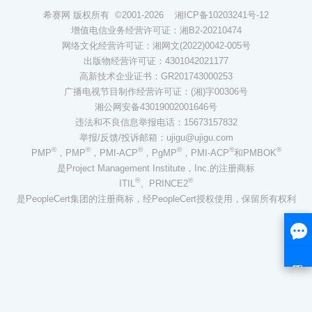
希赛网 版权所有 ©2001-2026
湘ICP备10203241号-12
增值电信业务经营许可证：湘B2-20210474
网络文化经营许可证：湘网文(2022)0042-005号
出版物经营许可证：4301042021177
高新技术企业证书：GR201743000253
广播电视节目制作经营许可证：(湘)字00306号
湘公网安备43019002001646号
违法和不良信息举报电话：15673157832
举报/反馈/投诉邮箱：ujigu@ujigu.com
®
®
®
®
®
®
PMP
，PMP
，PMI-ACP
，PgMP
，PMI-ACP
和PMBOK
是Project Management Institute，Inc.的注册商标
®
®
ITIL
、PRINCE2
是PeopleCert集团的注册商标，经PeopleCert授权使用，保留所有权利