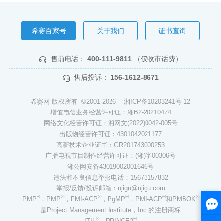
希赛百家号
关于我们
证书查询
售前电话：
400-111-9811
（仅收市话费）
售后投诉：
156-1612-8671
希赛网 版权所有 ©2001-2026
湘ICP备10203241号-12
增值电信业务经营许可证：湘B2-20210474
网络文化经营许可证：湘网文(2022)0042-005号
出版物经营许可证：4301042021177
高新技术企业证书：GR201743000253
广播电视节目制作经营许可证：(湘)字00306号
湘公网安备43019002001646号
违法和不良信息举报电话：15673157832
举报/反馈/投诉邮箱：ujigu@ujigu.com
®
®
®
®
®
®
PMP
，PMP
，PMI-ACP
，PgMP
，PMI-ACP
和PMBOK
是Project Management Institute，Inc.的注册商标
®
®
ITIL
、PRINCE2