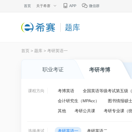
首页
关于希赛
APP
微信群
题库
首页
>
题库
>
考研英语一
职业考证
考研考博
课程方向
考博英语
全国英语等级考试第五级（P
会计研究生（MPAcc）
图书情报硕士
其他
考研公共课
考研专业课（
选择考试
考研英语一
考研英语二