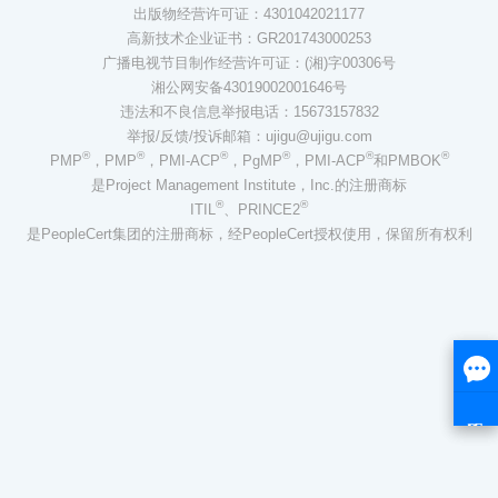
出版物经营许可证：4301042021177
高新技术企业证书：GR201743000253
广播电视节目制作经营许可证：(湘)字00306号
湘公网安备43019002001646号
违法和不良信息举报电话：15673157832
举报/反馈/投诉邮箱：ujigu@ujigu.com
®
®
®
®
®
®
PMP
，PMP
，PMI-ACP
，PgMP
，PMI-ACP
和PMBOK
是Project Management Institute，Inc.的注册商标
®
®
ITIL
、PRINCE2
是PeopleCert集团的注册商标，经PeopleCert授权使用，保留所有权利